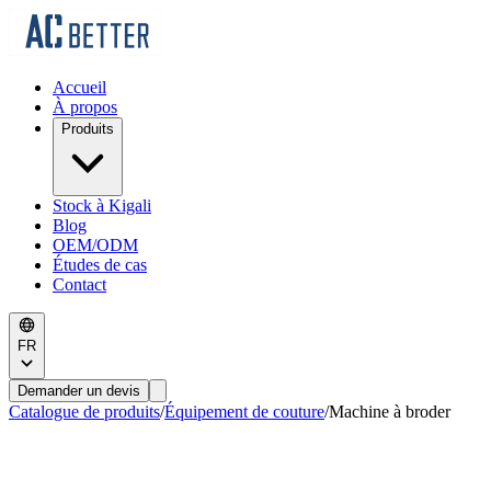
Accueil
À propos
Produits
Stock à Kigali
Blog
OEM/ODM
Études de cas
Contact
FR
Demander un devis
Catalogue de produits
/
Équipement de couture
/
Machine à broder