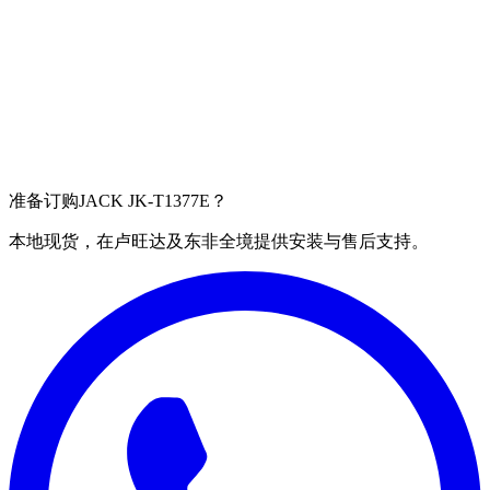
准备订购JACK JK-T1377E？
本地现货，在卢旺达及东非全境提供安装与售后支持。