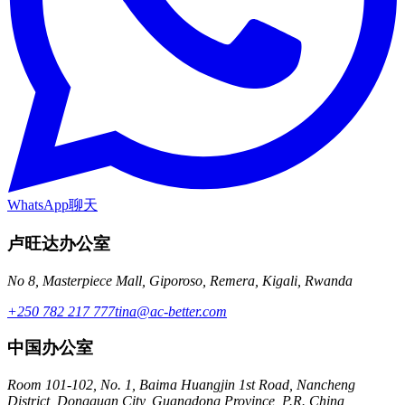
WhatsApp聊天
卢旺达办公室
No 8, Masterpiece Mall, Giporoso, Remera, Kigali, Rwanda
+250 782 217 777
tina@ac-better.com
中国办公室
Room 101-102, No. 1, Baima Huangjin 1st Road, Nancheng
District, Dongguan City, Guangdong Province, P.R. China