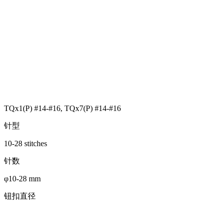
TQx1(P) #14-#16, TQx7(P) #14-#16
针型
10-28 stitches
针数
φ10-28 mm
钮扣直径