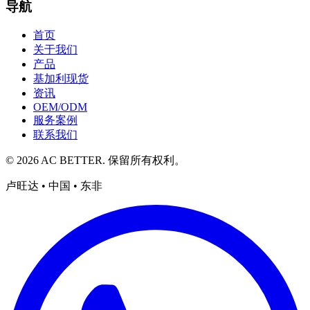
导航
首页
关于我们
产品
基加利现货
资讯
OEM/ODM
服务案例
联系我们
© 2026 AC BETTER. 保留所有权利。
卢旺达 • 中国 • 东非