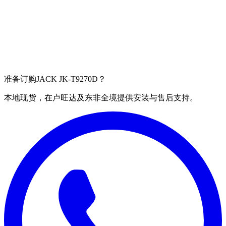
准备订购JACK JK-T9270D？
本地现货，在卢旺达及东非全境提供安装与售后支持。