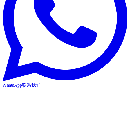
WhatsApp联系我们