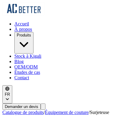
Accueil
À propos
Produits
Stock à Kigali
Blog
OEM/ODM
Études de cas
Contact
FR
Demander un devis
Catalogue de produits
/
Équipement de couture
/
Surjeteuse