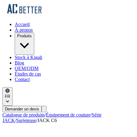
Accueil
À propos
Produits
Stock à Kigali
Blog
OEM/ODM
Études de cas
Contact
FR
Demander un devis
Catalogue de produits
/
Équipement de couture
/
Série
JACK
/
Surjeteuse
/
JACK
C6