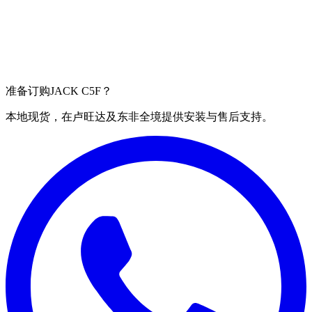
准备订购JACK C5F？
本地现货，在卢旺达及东非全境提供安装与售后支持。