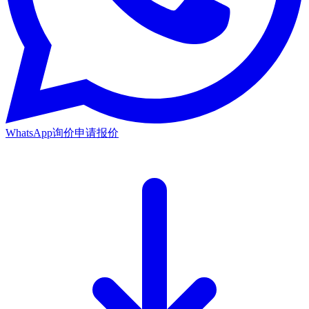
WhatsApp询价
申请报价