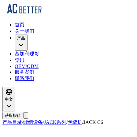
首页
关于我们
产品
基加利现货
资讯
OEM/ODM
服务案例
联系我们
中文
获取报价
产品目录
/
缝纫设备
/
JACK系列
/
包缝机
/
JACK
C6