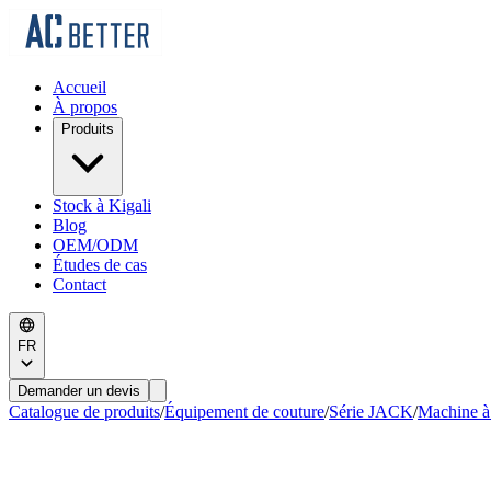
Accueil
À propos
Produits
Stock à Kigali
Blog
OEM/ODM
Études de cas
Contact
FR
Demander un devis
Catalogue de produits
/
Équipement de couture
/
Série JACK
/
Machine à