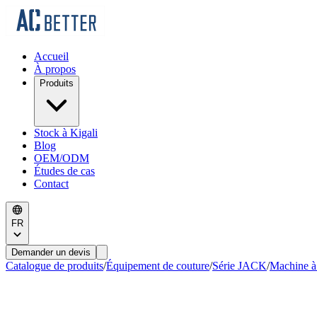
Accueil
À propos
Produits
Stock à Kigali
Blog
OEM/ODM
Études de cas
Contact
FR
Demander un devis
Catalogue de produits
/
Équipement de couture
/
Série JACK
/
Machine à